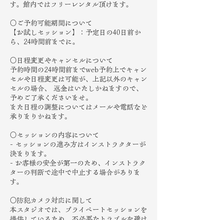
す。館内ではフリーレンタル頂けます。
○ご予約可能期間について
【お試しセッション】：予定日の40日前か
ら、24時間前までに。
○日程変更やキャンセルについて
予約時間の24時間前までweb予約上でキャン
セルや日程変更は可能が、上記以外のキャン
セルの場合、 返金はいたしかねますので、
予めご了承くださいませ。
また日程の調整についてはメールや電話など
承りまりかねます。
○セッションの内容について
- セッションの進み方はインストラクターが
決まります。
- お客様の安全が第一のため、インストラク
ターの判断で途中で中止する場合がありま
す。
○防犯カメラ対応に関して
本スタジオでは、プライベートセッションを
提供しているため、不必要なトラブルを避け