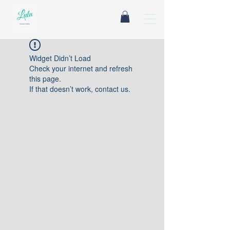
Widget Didn’t Load
Check your internet and refresh
this page.
If that doesn’t work, contact us.