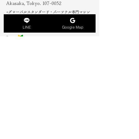
Akasaka, Tokyo.
107-0052
<グローバルスタンダード・パーソナル専門マシン
ピラティススタジオ>
LINE
Google Map
Lulu PILATES STUDIO では売上の一部をCO2除去に寄付しま
す。
info@lulupilatesstudio.com