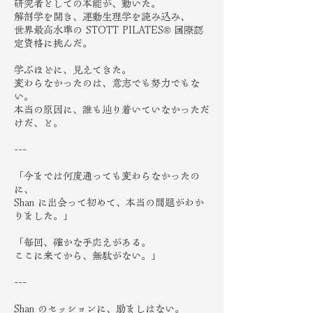
研究者としての本能が、動いた。
解剖学を開き、運動生理学を読み込み、
世界最高水準の STOTT PILATES® 国際認
定資格に挑んだ。
学ぶほどに、見えてきた。
変わらなかったのは、意志でも努力でもな
い。
本当の原因に、誰も辿り着いていなかっただ
けだ、と。
---
「今までは何度通っても変わらなかったの
に、
Shan に出会って初めて、本当の問題がわか
りました。」
「毎回、確かな手応えがある。
ここに来てから、無駄がない。」
---
Shan のセッションに、励ましはない。