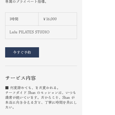
専属のプライベート指導。
16,000
円
1時間
1
￥16,000
時
Lulu PILATES STUDIO
今すぐ予約
サービス内容
■ 何度諦めても、まだ変われる。
チーフガイド Shan のセッションは、いつも
満席が続いています。だからこそ、Shan が
本当に向き合える方と、丁寧に時間を共にし
たい。