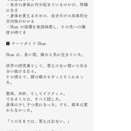
・自分の身体に何が起きているのかが、明確
になる
・身体を変えるための、自分だけの具体的な
方向性がわかる
・Shan の指導を直接体感し、その先への確
信が持てる
■ チーフガイド Shan
Shan は、長い間、痛みと共に生きていた。
法学の研究者として、答えのない問いと向き
合い続ける日々。
その傍らで、腰の痛みもずっとそこにあっ
た。
整体、外科、そしてピラティス。
できることは、すべて試した。
身体は少しずつ楽になった。でも、根本は変
わらなかった。
「このままでは、答えは出ない。」