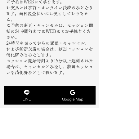
ご予約はWEBにて承ります。
お支払いは事前・オンライン決済のみとなり
ます。当日現金払いはお受けしておりませ
ん。
ご予約の変更・キャンセルは、セッション開
始の24時間前までにWEBにてお手続きくだ
さい。
24時間を切ってからの変更・キャンセル、
および無断欠席の場合は、該当セッションを
消化済みとみなします。
セッション開始時刻より15分以上遅刻された
場合は、キャンセルとみなし、該当セッショ
ンを消化済みとして扱います。
LINE
Google Map
連絡先
Lulu PILATES STUDIO
301 号, 8 Chome-12-16 Akasaka, Minato
City, Tokyo, Japan
info@lulupilatesstudio.com