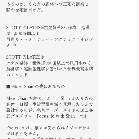
あるのは、あなたの身体への正確な観察と、
静かな確信だけだ。
---
STOTT PILATES®認定資格8つ保有｜指導
歴 1,000時間以上
肩周り・マタニティー・アクティブエイジン
グ 他
STOTT PILATES®：
カナダ発祥・世界100カ国以上で採用される
解剖学・運動生理学に基づいた世界最高水準
のメソッド
■ Meet Shan の先にあるもの
Meet Shan を経て、ガイド Shan があなたの
身体・目標・生活習慣を深く理解したうえで
設計するのが、完全オーダーメイドの16回専
属プログラム「Focus 16 with Shan」です。
Focus 16 は、誰もが受けられるプログラム
ではありません。