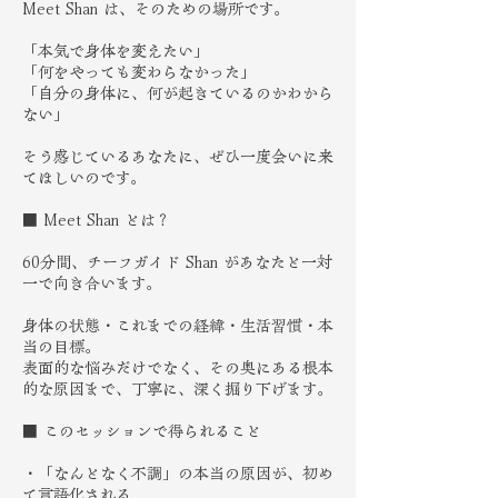
Meet Shan は、そのための場所です。
「本気で身体を変えたい」
「何をやっても変わらなかった」
「自分の身体に、何が起きているのかわから
ない」
そう感じているあなたに、ぜひ一度会いに来
てほしいのです。
■ Meet Shan とは？
60分間、チーフガイド Shan があなたと一対
一で向き合います。
身体の状態・これまでの経緯・生活習慣・本
当の目標。
表面的な悩みだけでなく、その奥にある根本
的な原因まで、丁寧に、深く掘り下げます。
■ このセッションで得られること
・「なんとなく不調」の本当の原因が、初め
て言語化される